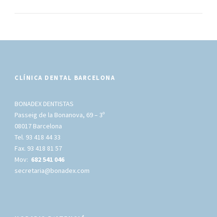
CLÍNICA DENTAL BARCELONA
BONADEX DENTISTAS
Passeig de la Bonanova, 69 – 3º
08017 Barcelona
Tel. 93 418 44 33
Fax. 93 418 81 57
Mov:
682 541 046
secretaria@bonadex.com