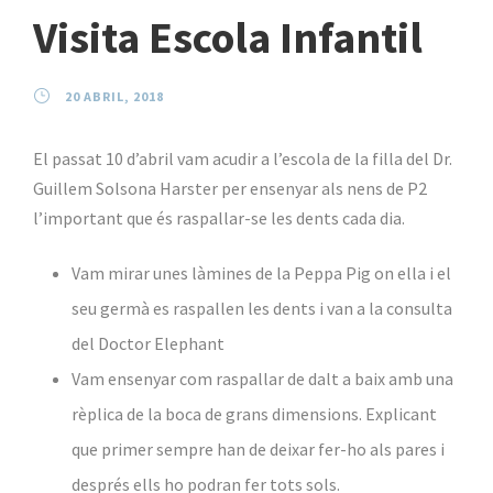
Visita Escola Infantil
20 ABRIL, 2018
El passat 10 d’abril vam acudir a l’escola de la filla del Dr.
Guillem Solsona Harster per ensenyar als nens de P2
l’important que és raspallar-se les dents cada dia.
Vam mirar unes làmines de la Peppa Pig on ella i el
seu germà es raspallen les dents i van a la consulta
del Doctor Elephant
Vam ensenyar com raspallar de dalt a baix amb una
rèplica de la boca de grans dimensions. Explicant
que primer sempre han de deixar fer-ho als pares i
després ells ho podran fer tots sols.