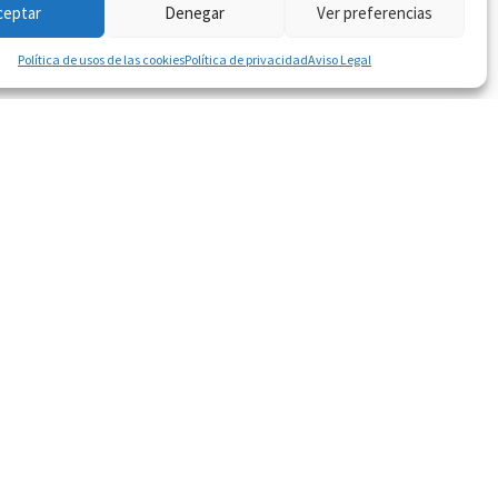
ceptar
Denegar
Ver preferencias
TS RESERVATS.
Política de usos de las cookies
Política de privacidad
Aviso Legal
esis i Rehabilitació oral Estètica i la Endodòncia.
l i individualitzat a cada persona. El nostre equip de
ocietats científiques.
r. Guillem Solsona Harster ja té a la seva tercera
5 anys de tradició dental forma part de la història
ba al barri de Sarrià-Sant Gervasi de Barcelona, ​​al
l·lència en tots els nostres tractaments. Gràcies als
asius que queden integrades amb naturalitat en el