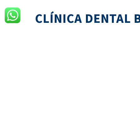
COPYRIGHT © 
CLÍNICA DENTAL
Clínica dental Barcelona -Bonadex Dentistes és una Clí
Fundada fa 25 anys pel Dr. Pere Harster i el Dr. Lopez 
professionals dirigit per la Dra. Dolors Rodríguez està
A Clínica dental Barcelona – Bonadex Dentistes s’ajunte
generació de dentistes i d’altra banda la Dra. Berta E
dental espanyola.
La Clínica dental Barcelona està dotada amb la tecnologi
passeig de la Bonanova, a pocs minuts de la plaça de Sar
La nostra filosofia és preservar al màxim la seva dentic
avenços dentals tecnològics podem oferir restauracio