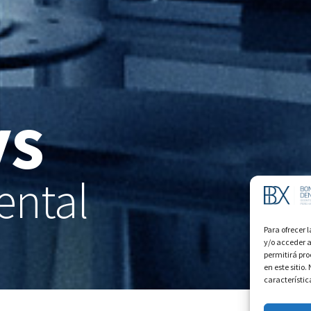
Dilluns 8 a 16 h.
Dimarts a Dijous 8 a 20 h.
DiVendres de 8 a 15 h.
ys
INFORMACIÒ
Aviso Legal
ental
Política de privacidad
Para ofrecer 
Política de usos de las cookies
y/o acceder a
permitirá pr
en este sitio
característic