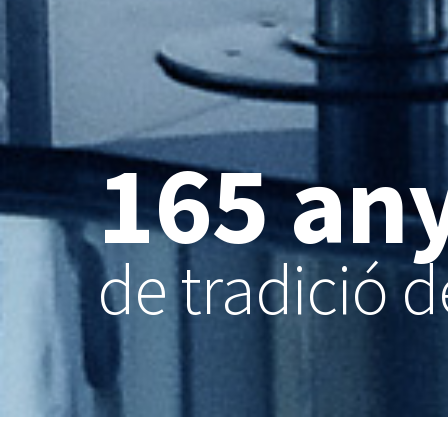
BONADEX DENTISTAS
Passeig de la Bonanova, 69 – 3º
08017 Barcelona
Tel. 93 418 44 33
165 an
Fax. 93 418 81 57
Mov:
682 541 046
secretaria@bonadex.com
de tradició d