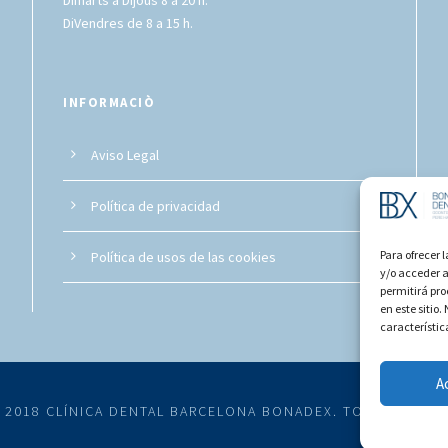
Dimarts a Dijous 8 a 20 h.
DiVendres de 8 a 15 h.
INFORMACIÒ
Aviso Legal
Política de privacidad
Para ofrecer 
Política de usos de las cookies
y/o acceder a
permitirá pr
en este sitio
característic
A
2018 CLÍNICA DENTAL BARCELONA BONADEX. TOTS ELS DRE