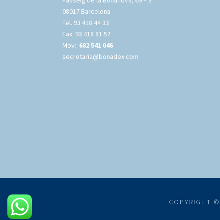
Passeig de la Bonanova, 69 – 3º
08017 Barcelona
Tel. 93 418 44 33
Fax. 93 418 81 57
Mov:
682 541 046
secretaria@bonadex.com
COPYRIGHT © 