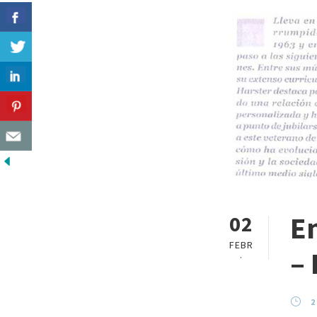
En
02
FEBR
– 
.
2