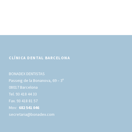
CLÍNICA DENTAL BARCELONA
BONADEX DENTISTAS
Passeig de la Bonanova, 69 – 3º
08017 Barcelona
Tel. 93 418 44 33
Fax. 93 418 81 57
Mov:
682 541 046
secretaria@bonadex.com