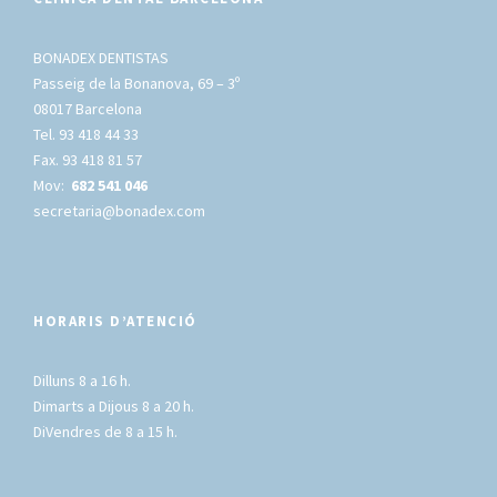
BONADEX DENTISTAS
Passeig de la Bonanova, 69 – 3º
08017 Barcelona
Tel. 93 418 44 33
Fax. 93 418 81 57
Mov:
682 541 046
secretaria@bonadex.com
HORARIS D’ATENCIÓ
Dilluns 8 a 16 h.
Dimarts a Dijous 8 a 20 h.
DiVendres de 8 a 15 h.