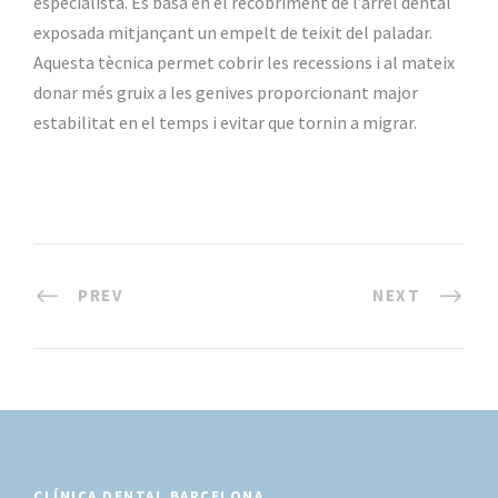
especialista. Es basa en el recobriment de l’arrel dental
exposada mitjançant un empelt de teixit del paladar.
Aquesta tècnica permet cobrir les recessions i al mateix
donar més gruix a les genives proporcionant major
estabilitat en el temps i evitar que tornin a migrar.
PREV
NEXT
CLÍNICA DENTAL BARCELONA